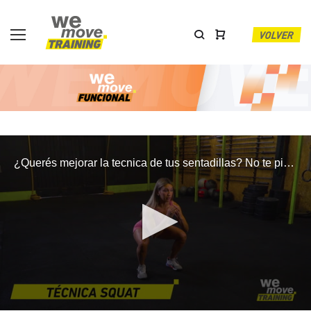
Skip
to
content
VOLVER
¿Querés mejorar la tecnica de tus sentadillas? No te pierdas éste video con los tips mas importantes para hacerlo de manera correcta!
NO