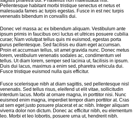
sagittis pharetra dui. Phasellus non malesuada nisl.
Pellentesque habitant morbi tristique senectus et netus et
malesuada fames ac turpis egestas. Fusce in est nec turpis
venenatis bibendum in convallis dui.
Donec vel massa ac ex bibendum aliquam. Vestibulum ante
ipsum primis in faucibus orci luctus et ultrices posuere cubilia
curae; Nam volutpat tellus quis mi euismod, egestas porta
purus pellentesque. Sed facilisis eu diam eget accumsan.
Proin et accumsan tellus, sit amet gravida nunc. Donec metus
lorem, vestibulum venenatis sodales ac, condimentum vel
tellus. Ut diam lorem, semper sed lacinia ut, facilisis in ipsum.
Duis dui lacus, maximus a enim sed, pharetra vehicula dui.
Fusce tristique euismod nulla quis efficitur.
Fusce scelerisque nibh at diam sagittis, sed pellentesque nisl
venenatis. Sed tellus risus, eleifend ut elit vitae, sollicitudin
interdum lacus. Morbi at ornare magna, in porttitor nisi. Nunc
euismod enim magna, imperdiet tempor diam porttitor at. Cras
at sem eget justo posuere placerat et ac nibh. Integer aliquam
viverra dolor non dictum. Donec ac efficitur nibh, eu elementum
leo. Morbi et leo lobortis, posuere urna ut, hendrerit nibh.