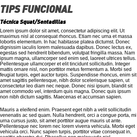
0
TIPS FUNCIONAL
s
e
c
Técnica Squat/Sentadillas
o
n
Lorem ipsum dolor sit amet, consectetur adipiscing elit. Ut
d
s
maximus nisl at consequat rhoncus. Etiam nec urna et massa
o
lobortis elementum. In hac habitasse platea dictumst. Donec
f
dignissim iaculis lorem malesuada dapibus. Donec lectus ex,
1
egestas sed hendrerit bibendum, volutpat fringilla massa. Nam
m
ipsum magna, ullamcorper sed enim sed, laoreet ultrices tellus.
i
Pellentesque ullamcorper et elit tincidunt sollicitudin. Integer
n
mattis ornare nisl, non porttitor metus fermentum a. Morbi sed
u
feugiat turpis, eget auctor turpis. Suspendisse rhoncus, enim sit
t
e
amet sagittis pellentesque, nibh dolor scelerisque sapien, ut
,
consectetur leo diam nec neque. Donec nisi ipsum, blandit sit
3
amet commodo vel, interdum quis magna. Donec quis ipsum
7
non nibh dictum sagittis. Maecenas et accumsan sapien.
s
e
c
Mauris a eleifend enim. Praesent eget nibh a velit sollicitudin
o
venenatis ac sed quam. Nulla hendrerit, orci a congue porta, mi
n
urna cursus justo, sit amet porttitor augue mauris ut ante.
d
Pellentesque nec lorem nec lorem viverra vehicula. Morbi eget
s
vehicula orci. Nunc sapien turpis, porttitor vitae consequat in,