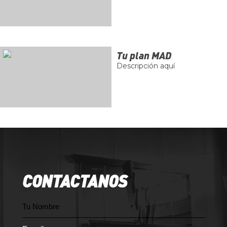
c
o
n
d
s
Tu plan MAD
Descripción aquí
CONTACTANOS