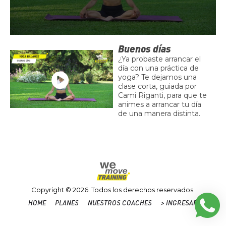
0
s
Buenos días
e
¿Ya probaste arrancar el
c
día con una práctica de
o
yoga? Te dejamos una
n
clase corta, guiada por
d
s
Cami Riganti, para que te
o
animes a arrancar tu día
f
de una manera distinta.
8
m
i
n
u
t
e
s
,
Copyright © 2026. Todos los derechos reservados.
1
8
HOME
PLANES
NUESTROS COACHES
> INGRESAR
s
e
Home
Planes
Nuestros
>
c
Coaches
INGRESAR