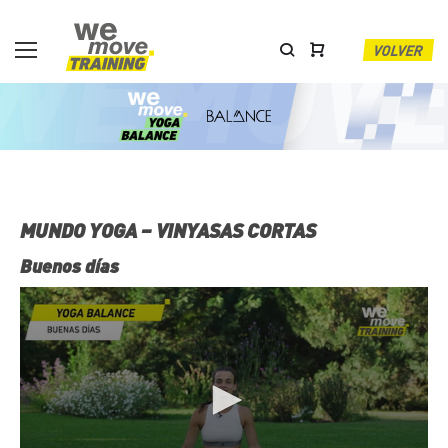
Skip
to
content
VOLVER
Mundo
yoga
-
Contenidos
MUNDO YOGA – VINYASAS CORTAS
-
Buenos días
NO
Vinyasas
cortas
Cami
Chill