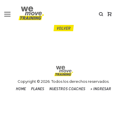
Skip
to
content
VOLVER
Copyright © 2026. Todos los derechos reservados.
HOME
PLANES
NUESTROS COACHES
> INGRESAR
Home
Planes
Nuestros
>
Coaches
INGRESAR