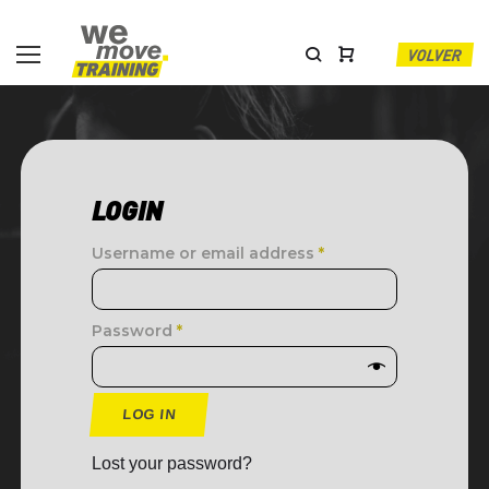
VOLVER
LOGIN
Username or email address
*
Password
*
LOG IN
Lost your password?