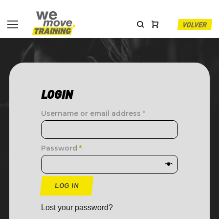
VOLVER
LOGIN
Username or email address
*
Password
*
LOG IN
Lost your password?