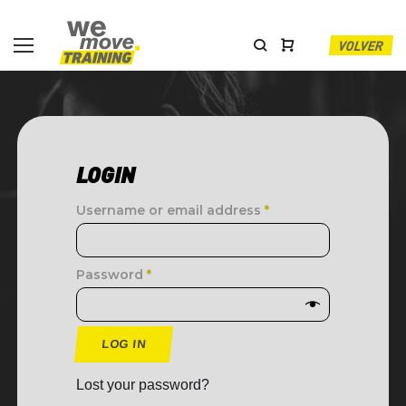
VOLVER
LOGIN
Username or email address
*
Password
*
LOG IN
Lost your password?