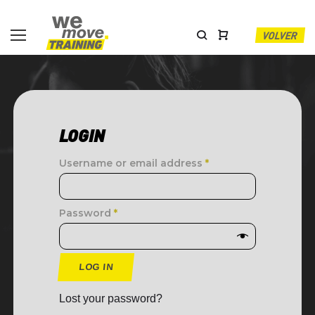
VOLVER
LOGIN
Username or email address
*
Password
*
LOG IN
Lost your password?