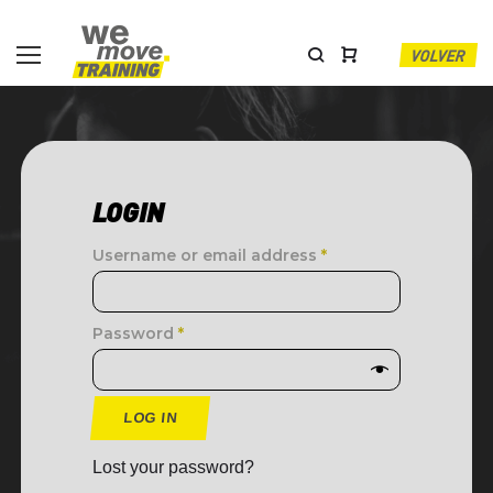
VOLVER
LOGIN
Username or email address
*
Password
*
LOG IN
Lost your password?