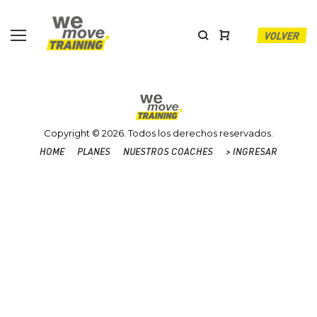
Skip
to
content
VOLVER
Copyright © 2026. Todos los derechos reservados.
HOME
PLANES
NUESTROS COACHES
> INGRESAR
Home
Planes
Nuestros
>
Coaches
INGRESAR